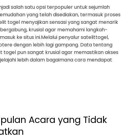
enjadi salah satu opsi terpopuler untuk sejumlah
emudahan yang telah disediakan, termasuk proses
lit togel menyajikan sensasi yang sangat menarik
 bergabung, krusial agar memahami langkah-
uk ke situs ini.Melalui penyalur satelittogel,
otere dengan lebih lagi gampang. Data tentang
elit togel pun sangat krusial agar memastikan akses
a jelajahi lebih dalam bagaimana cara mendapat
mpulan Acara yang Tidak
watkan