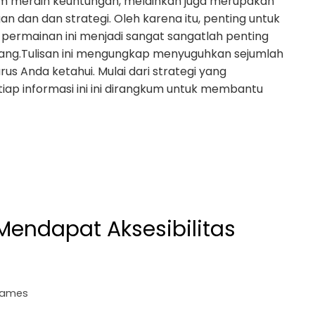
am meraih keuntungan, melainkan juga merupakan
dan dan strategi. Oleh karena itu, penting untuk
permainan ini menjadi sangat sangatlah penting
ng.Tulisan ini mengungkap menyuguhkan sejumlah
us Anda ketahui. Mulai dari strategi yang
tiap informasi ini ini dirangkum untuk membantu
: Mendapat Aksesibilitas
Games