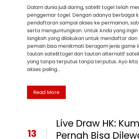
Dalam dunia judi daring, satelit togel telah m
penggemar togel. Dengan adanya berbagai k
pendaftaran sampai akses ke permainan, sate
serta menguntungkan. Untuk Anda yang ingin
langkah yang dilakukan untuk mendaftar dan mas
pemain bisa menikmati beragam jenis game l
tautan satelittogel dan tautan alternatif sat
yang tanpa terputus tanpa terputus. Ayo kit
akses paling…
Read More
Live Draw HK: Ku
13
Pernah Bisa Dile