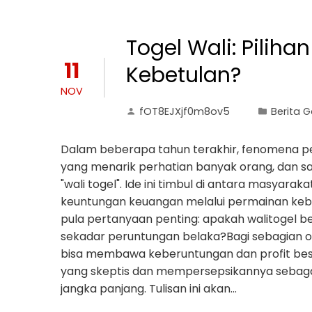
Togel Wali: Pilih
11
Kebetulan?
NOV
fOT8EJXjf0m8ov5
Berita 
Dalam beberapa tahun terakhir, fenomena per
yang menarik perhatian banyak orang, dan sala
"wali togel". Ide ini timbul di antara masya
keuntungan keuangan melalui permainan keber
pula pertanyaan penting: apakah walitogel be
sekadar peruntungan belaka?Bagi sebagian or
bisa membawa keberuntungan dan profit besar
yang skeptis dan mempersepsikannya sebagai
jangka panjang. Tulisan ini akan…