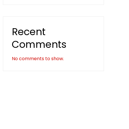
Recent
Comments
No comments to show.