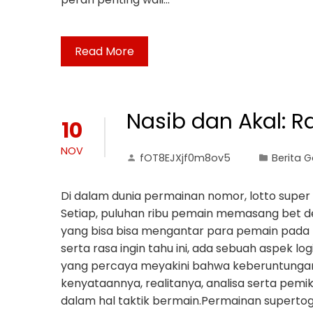
Read More
Nasib dan Akal: R
10
NOV
fOT8EJXjf0m8ov5
Berita 
Di dalam dunia permainan nomor, lotto supe
Setiap, puluhan ribu pemain memasang bet
yang bisa bisa mengantar para pemain pada k
serta rasa ingin tahu ini, ada sebuah aspek lo
yang percaya meyakini bahwa keberuntungan 
kenyataannya, realitanya, analisa serta pem
dalam hal taktik bermain.Permainan superto