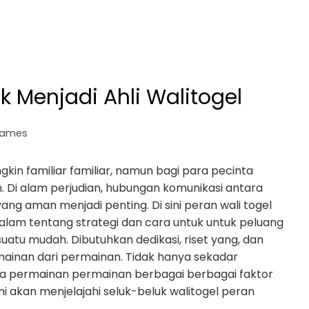
 Menjadi Ahli Walitogel
Games
kin familiar familiar, namun bagi para pecinta
. Di alam perjudian, hubungan komunikasi antara
g aman menjadi penting. Di sini peran wali togel
alam tentang strategi dan cara untuk untuk peluang
suatu mudah. Dibutuhkan dedikasi, riset yang, dan
ainan dari permainan. Tidak hanya sekadar
la permainan permainan berbagai berbagai faktor
mi akan menjelajahi seluk-beluk walitogel peran