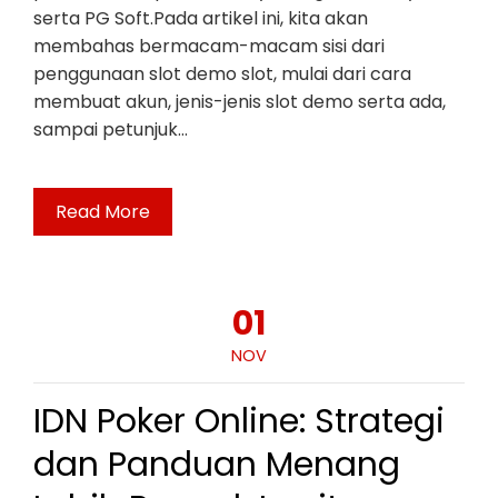
serta PG Soft.Pada artikel ini, kita akan
membahas bermacam-macam sisi dari
penggunaan slot demo slot, mulai dari cara
membuat akun, jenis-jenis slot demo serta ada,
sampai petunjuk…
Read More
01
NOV
IDN Poker Online: Strategi
dan Panduan Menang