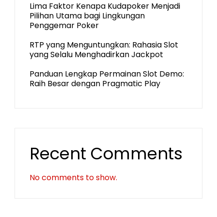
Lima Faktor Kenapa Kudapoker Menjadi
Pilihan Utama bagi Lingkungan
Penggemar Poker
RTP yang Menguntungkan: Rahasia Slot
yang Selalu Menghadirkan Jackpot
Panduan Lengkap Permainan Slot Demo:
Raih Besar dengan Pragmatic Play
Recent Comments
No comments to show.