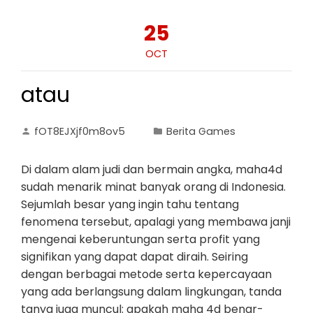
25
OCT
atau
fOT8EJXjf0m8ov5
Berita Games
Di dalam alam judi dan bermain angka, maha4d
sudah menarik minat banyak orang di Indonesia.
Sejumlah besar yang ingin tahu tentang
fenomena tersebut, apalagi yang membawa janji
mengenai keberuntungan serta profit yang
signifikan yang dapat dapat diraih. Seiring
dengan berbagai metode serta kepercayaan
yang ada berlangsung dalam lingkungan, tanda
tanya juga muncul: apakah maha 4d benar-