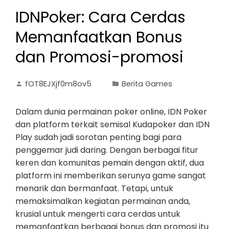
IDNPoker: Cara Cerdas
Memanfaatkan Bonus
dan Promosi-promosi
fOT8EJXjf0m8ov5
Berita Games
Dalam dunia permainan poker online, IDN Poker
dan platform terkait semisal Kudapoker dan IDN
Play sudah jadi sorotan penting bagi para
penggemar judi daring. Dengan berbagai fitur
keren dan komunitas pemain dengan aktif, dua
platform ini memberikan serunya game sangat
menarik dan bermanfaat. Tetapi, untuk
memaksimalkan kegiatan permainan anda,
krusial untuk mengerti cara cerdas untuk
memanfaatkan berbagai bonus dan promosi itu