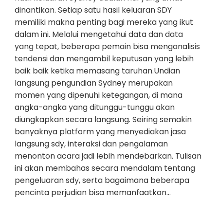
dinantikan. Setiap satu hasil keluaran SDY
memiliki makna penting bagi mereka yang ikut
dalam ini. Melalui mengetahui data dan data
yang tepat, beberapa pemain bisa menganalisis
tendensi dan mengambil keputusan yang lebih
baik baik ketika memasang taruhan.Undian
langsung pengundian Sydney merupakan
momen yang dipenuhi ketegangan, di mana
angka-angka yang ditunggu-tunggu akan
diungkapkan secara langsung. Seiring semakin
banyaknya platform yang menyediakan jasa
langsung sdy, interaksi dan pengalaman
menonton acara jadi lebih mendebarkan. Tulisan
ini akan membahas secara mendalam tentang
pengeluaran sdy, serta bagaimana beberapa
pencinta perjudian bisa memanfaatkan…