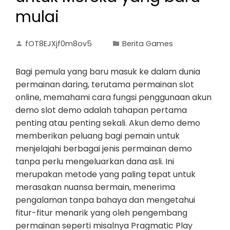
mulai
fOT8EJXjf0m8ov5
Berita Games
Bagi pemula yang baru masuk ke dalam dunia
permainan daring, terutama permainan slot
online, memahami cara fungsi penggunaan akun
demo slot demo adalah tahapan pertama
penting atau penting sekali. Akun demo demo
memberikan peluang bagi pemain untuk
menjelajahi berbagai jenis permainan demo
tanpa perlu mengeluarkan dana asli. Ini
merupakan metode yang paling tepat untuk
merasakan nuansa bermain, menerima
pengalaman tanpa bahaya dan mengetahui
fitur-fitur menarik yang oleh pengembang
permainan seperti misalnya Pragmatic Play