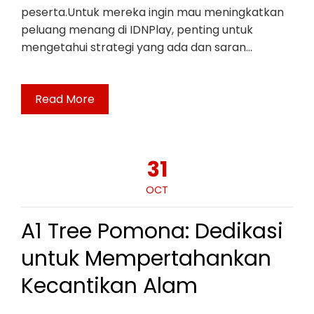
peserta.Untuk mereka ingin mau meningkatkan
peluang menang di IDNPlay, penting untuk
mengetahui strategi yang ada dan saran…
Read More
31
OCT
A1 Tree Pomona: Dedikasi
untuk Mempertahankan
Kecantikan Alam