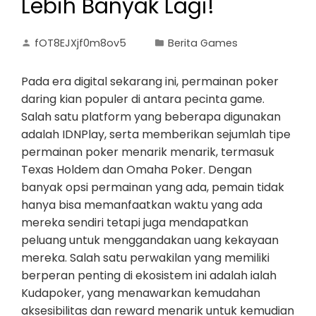
Lebih Banyak Lagi!
fOT8EJXjf0m8ov5
Berita Games
Pada era digital sekarang ini, permainan poker
daring kian populer di antara pecinta game.
Salah satu platform yang beberapa digunakan
adalah IDNPlay, serta memberikan sejumlah tipe
permainan poker menarik menarik, termasuk
Texas Holdem dan Omaha Poker. Dengan
banyak opsi permainan yang ada, pemain tidak
hanya bisa memanfaatkan waktu yang ada
mereka sendiri tetapi juga mendapatkan
peluang untuk menggandakan uang kekayaan
mereka. Salah satu perwakilan yang memiliki
berperan penting di ekosistem ini adalah ialah
Kudapoker, yang menawarkan kemudahan
aksesibilitas dan reward menarik untuk kemudian