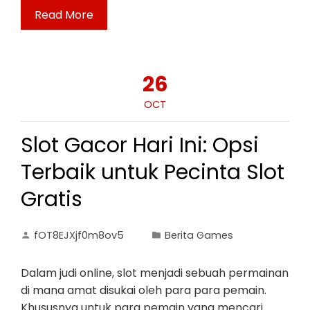
Read More
26
OCT
Slot Gacor Hari Ini: Opsi
Terbaik untuk Pecinta Slot
Gratis
fOT8EJXjf0m8ov5
Berita Games
Dalam judi online, slot menjadi sebuah permainan
di mana amat disukai oleh para para pemain.
Khususnya untuk para pemain yang mencari