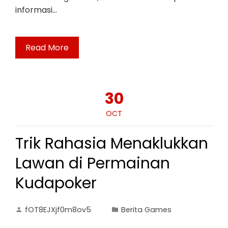
informasi…
Read More
30
OCT
Trik Rahasia Menaklukkan
Lawan di Permainan
Kudapoker
fOT8EJXjf0m8ov5
Berita Games