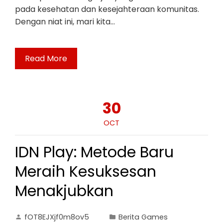
pada kesehatan dan kesejahteraan komunitas.
Dengan niat ini, mari kita…
Read More
30
OCT
IDN Play: Metode Baru
Meraih Kesuksesan
Menakjubkan
fOT8EJXjf0m8ov5
Berita Games