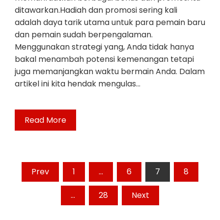
ditawarkan.Hadiah dan promosi sering kali
adalah daya tarik utama untuk para pemain baru
dan pemain sudah berpengalaman.
Menggunakan strategi yang, Anda tidak hanya
bakal menambah potensi kemenangan tetapi
juga memanjangkan waktu bermain Anda. Dalam
artikel ini kita hendak mengulas…
Read More
Posts
Prev
1
…
6
7
8
pagination
…
28
Next